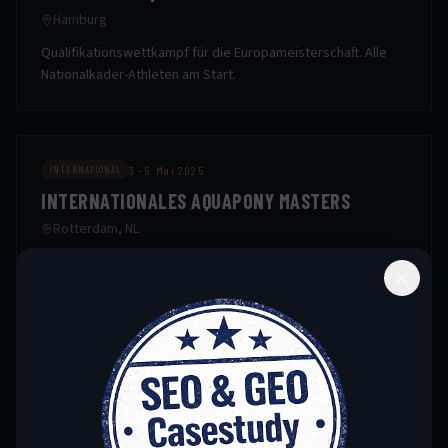
Hamburg
Qualifikationswettkampf für die Europameisterschaft. Alle
Nationalkader-Athleten am Start.
3.–5. Mai 2025
INTERNATIONAL
INTERNATIONALES AQUAPONY MASTERS
Rotterdam, NL
Einladungsturnier mit den Top-10-Nationen. Wichtiger Test
vor der EM.
21.–25. Juni 2025
EM
EUROPAMEISTERSCHAFT
Kopenhagen, DK