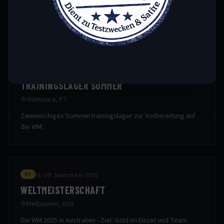
Titelverteidigung für Marcel Christen. Das gesamte
Nationalteam tritt an.
8.–10. August 2025
TRAINING
TRAININGSLAGER SOMMER
Vilamoura, PT
Zweiwöchiges Sommertrainingslager zur Vorbereitung auf
die WM.
15.–20. September 2025
WM
WELTMEISTERSCHAFT
Melbourne, AUS
Die WM 2025 in Australien - Ziel: Gold im Einzel und Team.